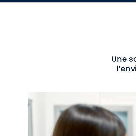
Une s
l’en