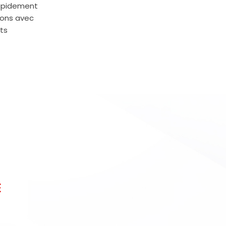
rapidement
ions avec
ts
É