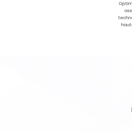
Optim
ass
techno
haut