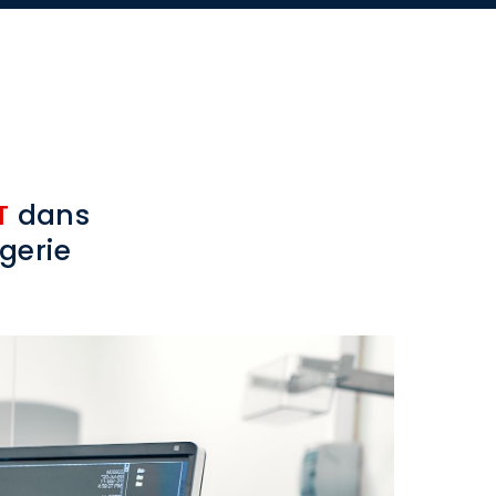
T
dans
gerie