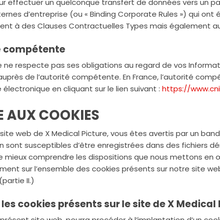
r effectuer un quelconque transfert de données vers un pays 
ternes d’entreprise (ou « Binding Corporate Rules ») qui ont 
ent à des Clauses Contractuelles Types mais également au 
ité compétente
re ne respecte pas ses obligations au regard de vos Informa
près de l’autorité compétente. En France, l’autorité compét
ectronique en cliquant sur le lien suivant :
https://www.cnil
VE AUX COOKIES
 site web de X Medical Picture, vous êtes avertis par un ba
on sont susceptibles d’être enregistrées dans des fichiers d
de mieux comprendre les dispositions que nous mettons en 
ent sur l’ensemble des cookies présents sur notre site web, 
artie II.)
les cookies présents sur le site de X Medical 
 présent site web, pourra procéder à l’implantation d’un cook