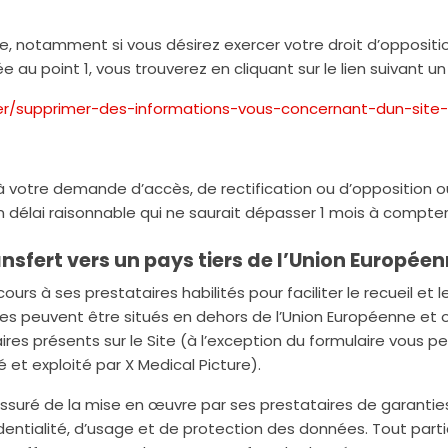
, notamment si vous désirez exercer votre droit d’oppositio
 au point 1, vous trouverez en cliquant sur le lien suivant un
rier/supprimer-des-informations-vous-concernant-dun-site-
 à votre demande d’accès, de rectification ou d’opposition
délai raisonnable qui ne saurait dépasser 1 mois à compte
ransfert vers un pays tiers de l’Union Europée
ecours à ses prestataires habilités pour faciliter le recueil 
es peuvent être situés en dehors de l’Union Européenne e
laires présents sur le Site (à l’exception du formulaire vous 
 et exploité par X Medical Picture).
assuré de la mise en œuvre par ses prestataires de garanti
dentialité, d’usage et de protection des données. Tout partic