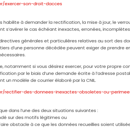
ier/exercer-son-droit-dacces
s
ous habilite à demander la rectification, la mise à jour, le ve
t s’avérer le cas échéant inexactes, erronées, incomplètes
irectives générales et particulières relatives au sort des 
ritiers d’une personne décédée peuvent exiger de prendre en
nécessaires.
e, notamment si vous désirez exercer, pour votre propre co
fication par le biais d’une demande écrite à l’adresse posta
vant un modèle de courrier élaboré par la CNIL.
rier/rectifier-des-donnees-inexactes-obsoletes-ou-perimee
 que dans l’une des deux situations suivantes :
ondé sur des motifs légitimes ou
 faire obstacle à ce que les données recueillies soient utilis