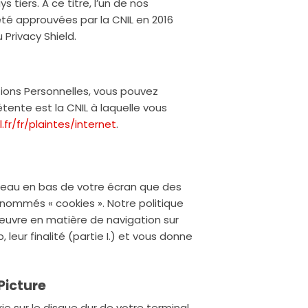
tiers. A ce titre, l’un de nos
été approuvées par la CNIL en 2016
Privacy Shield.
tions Personnelles, vous pouvez
ente est la CNIL à laquelle vous
.fr/fr/plaintes/internet
.
ndeau en bas de votre écran que des
énommés « cookies ». Notre politique
œuvre en matière de navigation sur
leur finalité (partie I.) et vous donne
Picture
ie sur le disque dur de votre terminal