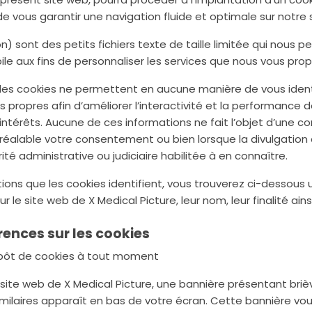
de vous garantir une navigation fluide et optimale sur notre s
n) sont des petits fichiers texte de taille limitée qui nous 
ile aux fins de personnaliser les services que nous vous pro
is des cookies ne permettent en aucune manière de vous ident
s propres afin d’améliorer l’interactivité et la performance 
ntérêts. Aucune de ces informations ne fait l’objet d’une c
réalable votre consentement ou bien lorsque la divulgation 
rité administrative ou judiciaire habilitée à en connaître.
tions que les cookies identifient, vous trouverez ci-dessous u
ur le site web de X Medical Picture, leur nom, leur finalité ai
rences sur les cookies
épôt de cookies à tout moment
 site web de X Medical Picture, une bannière présentant bri
milaires apparaît en bas de votre écran. Cette bannière vou