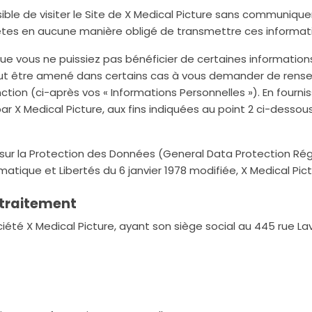
sible de visiter le Site de X Medical Picture sans communiqu
tes en aucune manière obligé de transmettre ces informatio
 que vous ne puissiez pas bénéficier de certaines informati
 peut être amené dans certains cas à vous demander de rens
tion (ci-après vos « Informations Personnelles »). En fourn
r X Medical Picture, aux fins indiquées au point 2 ci-dessous 
r la Protection des Données (General Data Protection Rég
formatique et Libertés du 6 janvier 1978 modifiée, X Medical Pi
 traitement
iété X Medical Picture, ayant son siège social au 445 rue L